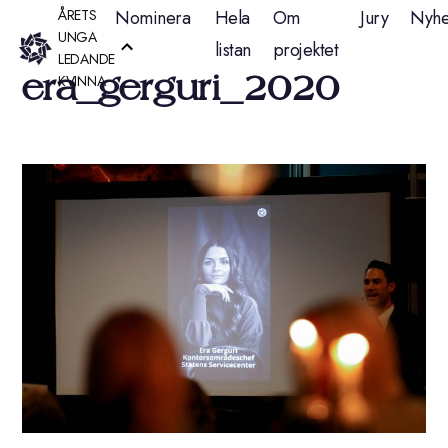
Hoppa
ÅRETS
Nominera
Hela
Om
Jury
Nyhe
UNGA
listan
projektet
till
LEDANDE
era_gerguri_2020
KVINNA
innehåll