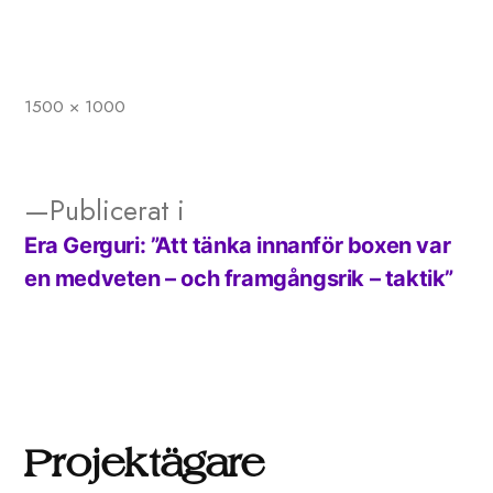
1500 × 1000
Full
storlek
Publicerat i
Era Gerguri: ”Att tänka innanför boxen var
Inläggsnavigering
en medveten – och framgångsrik – taktik”
Projektägare