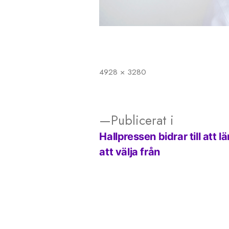
4928 × 3280
Full
storlek
Publicerat i
Hallpressen bidrar till att
Inläggsnavigering
att välja från