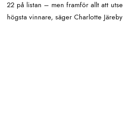
22 på listan – men framför allt att utse
högsta vinnare, säger Charlotte Järeby
Hellman som är vice VD på Poolia och
ordförande i juryn. Vi har dels tittat
mycket på om personen kan uppvisa
tydliga resultat av sitt ledarskap men även
att hon är en god förebild som kan
inspirera andra. Vi i juryn tror att Helén
är en ledarförebild som genom ett
ödmjukt förhållningsätt och att hon bland
annat pratar mandarin och kantonesiska
har världen för sina fötter.