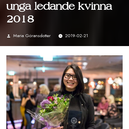
unga ledande kvinna
2018
Maria Göransdotter
2019-02-21
Publicerat
av