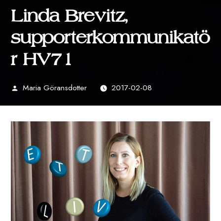
Linda Brevitz,
supporterkommunikatö
r HV71
Maria Göransdotter
2017-02-08
Publicerat
av