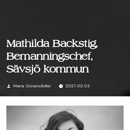
Mathilda Backstig,
Bemanningschef,
Sävsjö kommun
Maria Göransdotter
2021-02-03
Publicerat
av