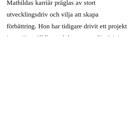
Mathildas karriär präglas av stort
utvecklingsdriv och vilja att skapa
förbättring. Hon har tidigare drivit ett projekt
inom jämställdhet och kompetensförsörjning,
som resulterade i ett flertal förbättringar samt
ett ökat driv och delaktighet hos
medarbetarna. I sin roll på Sävsjö kommun
ansvarar hon i dag för flera hundra
timvikarier, där hon med stort engagemang
brinner för att hitta varje medarbetares unika
arbetsglädje. Mathilda är en sann inspiratör
som lever som hon lär med en stark tro på att