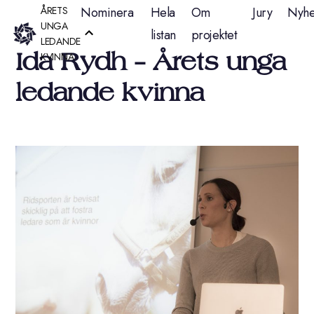
Hoppa
ÅRETS
Nominera
Hela
Om
Jury
Nyhe
UNGA
listan
projektet
till
LEDANDE
Ida Rydh – Årets unga
KVINNA
innehåll
ledande kvinna