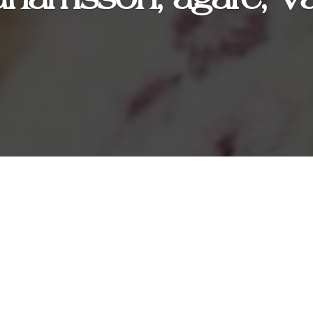
Sofia Abrahamss
Ägare, Vaggeryds