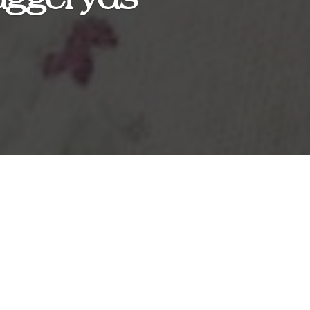
on
 gårdscafé