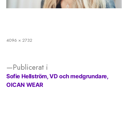
4096 × 2732
Full
storlek
Publicerat i
Sofie Hellström, VD och medgrundare,
Inläggsnavigering
OICAN WEAR