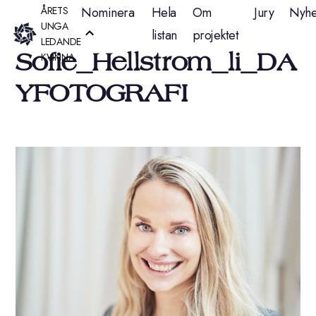
Hoppa
ÅRETS
Nominera
Hela
Om
Jury
Nyhe
UNGA
listan
projektet
till
LEDANDE
Sofie_Hellstrom_li_DA
KVINNA
innehåll
YFOTOGRAFI