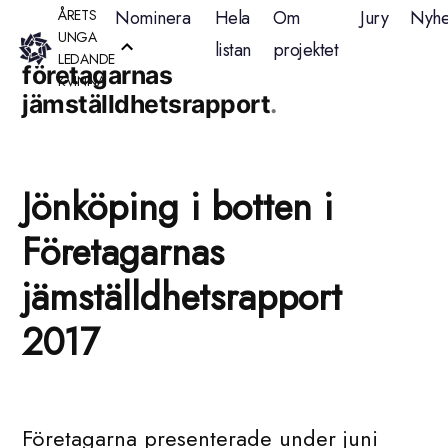
Hoppa
ÅRETS
Nominera
Hela
Om
Jury
Nyhe
Etikettarkiv:
UNGA
listan
projektet
till
LEDANDE
företagarnas
KVINNA
innehåll
jämställdhetsrapport
Jönköping i botten i
Företagarnas
jämställdhetsrapport
2017
Företagarna presenterade under juni