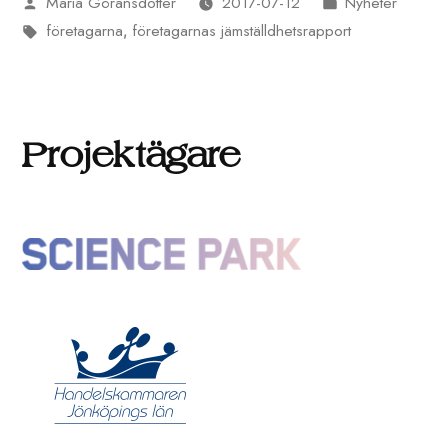
Maria Göransdotter
2017-07-12
Nyheter
Publicerat
Publicerat
företagarna
företagarnas jämställdhetsrapport
av
Etiketter:
i
,
Projektägare