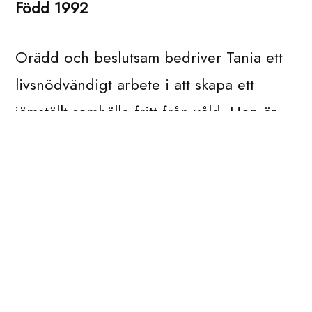
Född 1992
Orädd och beslutsam bedriver Tania ett
livsnödvändigt arbete i att skapa ett
jämställt samhälle fritt från våld. Hon är
en viktig samhällsaktör som under sin tid
som verksamhetschef satt jourens arbete i
medialt blickfång, utökat
finansieringsstödet och breddat
organisationen med allt från nya lokaler
till fler volontärer. Genom att brinna för
sin vision, och inspirera andra att göra