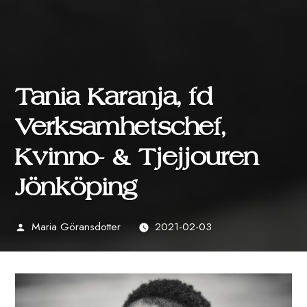
Tania Karanja, fd
Verksamhetschef,
Kvinno- & Tjejjouren
Jönköping
Maria Göransdotter
2021-02-03
Publicerat
av