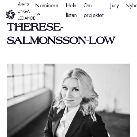
Hoppa
ÅRETS
Nominera
Hela
Om
Jury
Nyhe
UNGA
listan
projektet
till
LEDANDE
THERESE-
KVINNA
innehåll
SALMONSSON-LOW