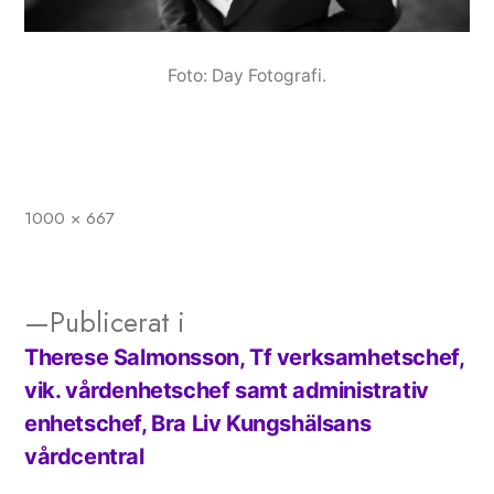
Foto: Day Fotografi.
1000 × 667
Full
storlek
Publicerat i
Therese Salmonsson, Tf verksamhetschef,
Inläggsnavigering
vik. vårdenhetschef samt administrativ
enhetschef, Bra Liv Kungshälsans
vårdcentral