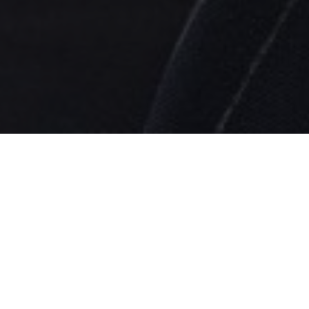
Tove Abelson
Key Account Man