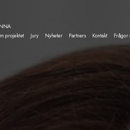
INNA
m projektet
Jury
Nyheter
Partners
Kontakt
Frågor 