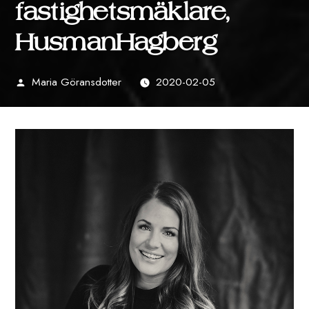
fastighetsmäklare,
HusmanHagberg
Maria Göransdotter
2020-02-05
Publicerat
av