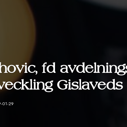
hovic, fd avdelning
tveckling Gislave
-01-29