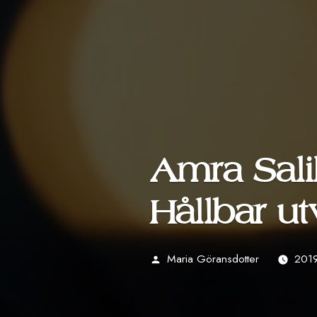
Amra Sali
Hållbar u
Maria Göransdotter
2019
Publicerat
av