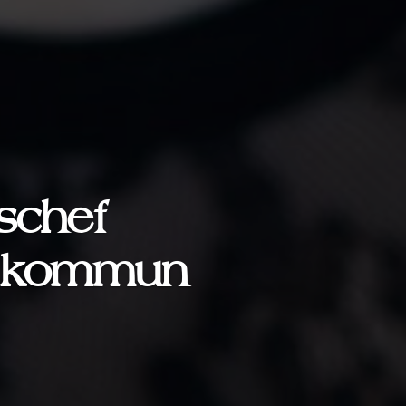
schef
ds kommun