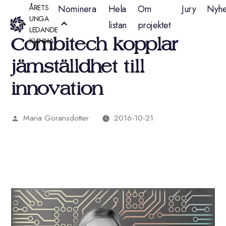
Hoppa
ÅRETS
Nominera
Hela
Om
Jury
Nyhe
UNGA
listan
projektet
till
LEDANDE
Combitech kopplar
KVINNA
innehåll
jämställdhet till
innovation
Maria Göransdotter
2016-10-21
Publicerat
av