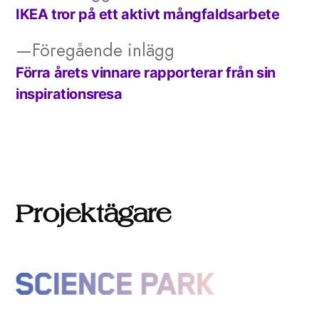
inlägg:
IKEA tror på ett aktivt mångfaldsarbete
Inläggsnavigering
Föregående
Föregående inlägg
inlägg:
Förra årets vinnare rapporterar från sin
inspirationsresa
Projektägare