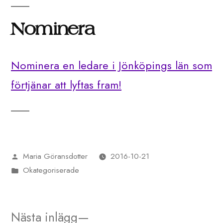
Nominera
Nominera en ledare i Jönköpings län som
förtjänar att lyftas fram!
Maria Göransdotter
2016-10-21
Publicerat
Okategoriserade
av
Publicerat
i
Nästa
Nästa inlägg