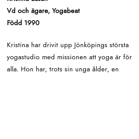
Vd och ägare, Yogabeat
Född 1990
Kristina har drivit upp Jönköpings största
yogastudio med missionen att yoga är för
alla. Hon har, trots sin unga ålder, en
stark entreprenörsanda och en mogen
ledarstil. Efter en expansion omsatte
studion lika mycket på en månad som
tidigare under ett halvår och idag finns
sju anställda.