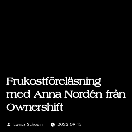
Frukostföreläsning
med Anna Nordén från
Ownershift
Lovisa Schedin
2023-09-13
Publicerat