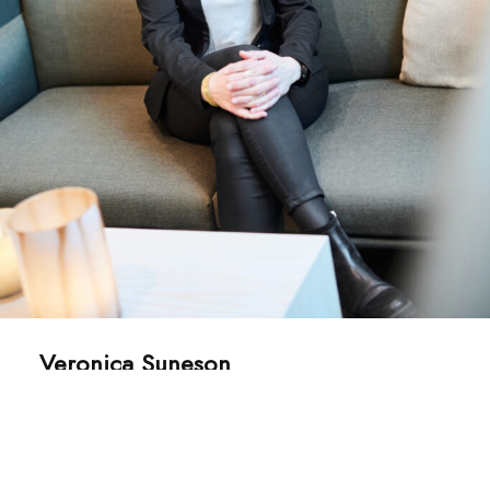
Veronica Suneson
CFO, YLAB Larssons Bygg AB,
Koncernansvarig CFO, Solidum Group