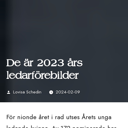
De är 2023 års
ledarförebilder
Lovisa Schedin
2024-02-09
Publicerat
av
För nionde året i rad utses Årets unga