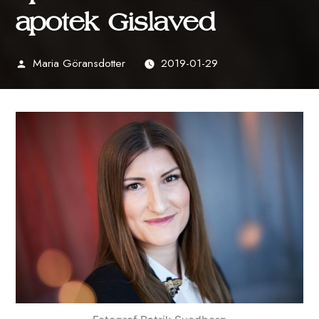
apotek Gislaved
Maria Göransdotter
2019-01-29
Publicerat
av