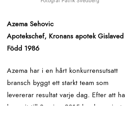
Fotograf Patrik Svedberg
Azema Sehovic
Apotekschef, Kronans apotek Gislaved
Född 1986
Azema har i en hårt konkurrensutsatt
bransch byggt ett starkt team som
levererar resultat varje dag. Efter att ha
kommit till Sverige 2015 har hon gjort
raketkarriär och snabbt blivit en
uppskattad ledare. Hon har visat att man