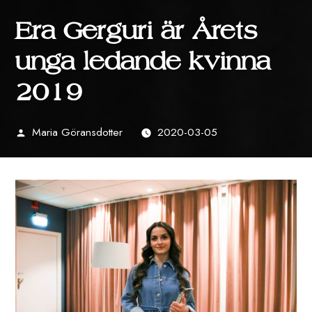
Era Gerguri är Årets
unga ledande kvinna
2019
Maria Göransdotter
2020-03-05
Publicerat
av