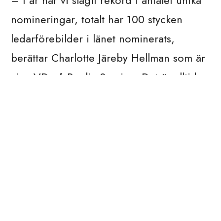
nomineringar, totalt har 100 stycken
ledarförebilder i länet nominerats,
berättar Charlotte Järeby Hellman som är
vice VD på Poolia Sverige. Det är alltid
lika svårt att välja ut årets lista, det finns
så otroligt många duktiga och
inspirerande ledare i vårt län, vilket gör
det ännu svårare att välja en vinnare. Vi i
juryn tycker att Era är en ledarförebild
eftersom hon lett sin arbetsgrupp i en
tuff utmaning med stora förändringar och