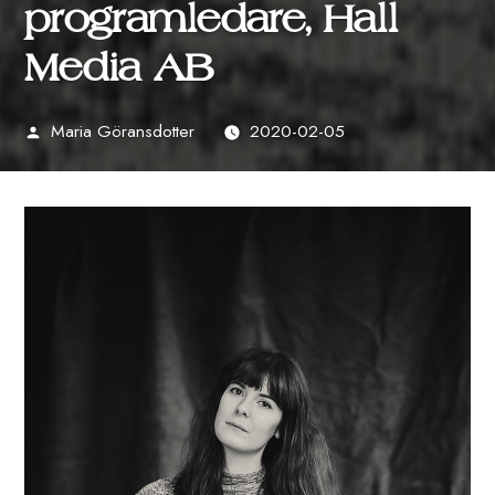
programledare, Hall
Media AB
Maria Göransdotter
2020-02-05
Publicerat
av