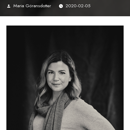
Maria Göransdotter
2020-02-05
Publicerat
av