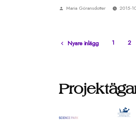
Maria Göransdotter
2015-1
Publicerat
av
1
2
Nyare inlägg
Sidnumrering
för
Projektäga
inlägg