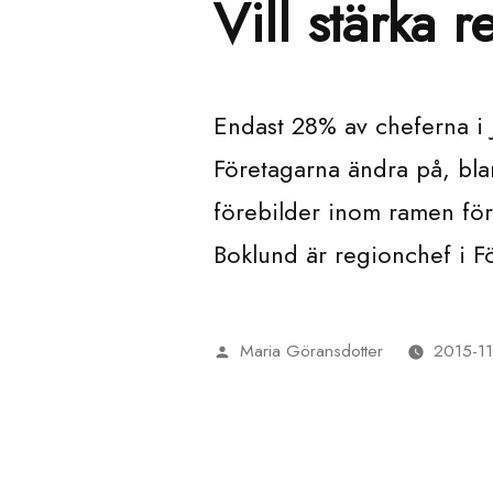
Vill stärka r
Endast 28% av cheferna i J
Företagarna ändra på, blan
förebilder inom ramen för
Boklund är regionchef i F
Maria Göransdotter
2015-11
Publicerat
av