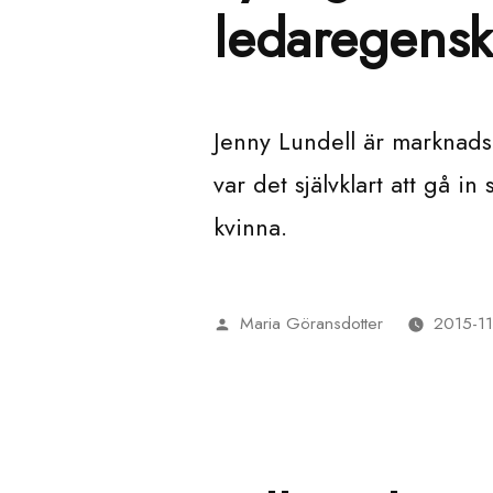
ledaregens
Jenny Lundell är marknad
var det självklart att gå i
kvinna.
Maria Göransdotter
2015-11
Publicerat
av