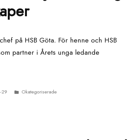
kaper
schef på HSB Göta. För henne och HSB
n som partner i Årets unga ledande
-29
Okategoriserade
Publicerat
i