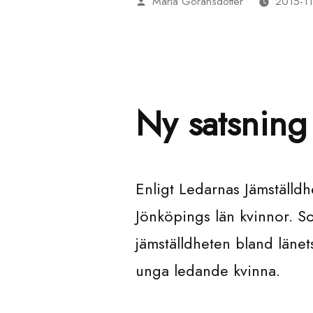
Maria Göransdotter
2015-1
Publicerat
av
Ny satsning 
Enligt Ledarnas Jämställd
Jönköpings län kvinnor. So
jämställdheten bland länets
unga ledande kvinna.