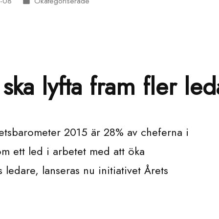
1-08
Okategoriserade
Publicerat
i
ska lyfta fram fler le
hetsbarometer 2015 är 28% av cheferna i
m ett led i arbetet med att öka
 ledare, lanseras nu initiativet Årets