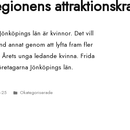
egionens attraktionskra
önköpings län är kvinnor. Det vill
d annat genom att lyfta fram fler
 Årets unga ledande kvinna. Frida
öretagarna Jönköpings län.
-25
Okategoriserade
Publicerat
i