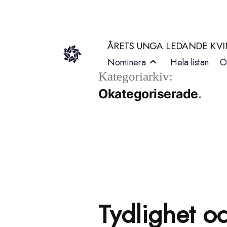
Hoppa
till
ÅRETS UNGA LEDANDE KV
innehåll
Nominera
Hela listan
O
Kategoriarkiv:
Okategoriserade
Tydlighet o