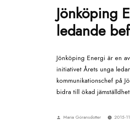
Jönköping En
ledande bef
Jönköping Energi är en av
initiativet Årets unga leda
kommunikationschef på Jö
bidra till ökad jämställdhe
Maria Göransdotter
2015-11
Publicerat
av