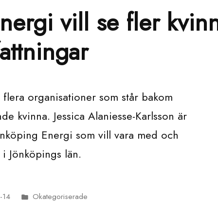
ergi vill se fler kvinn
attningar
 flera organisationer som står bakom
nde kvinna. Jessica Alaniesse-Karlsson är
nköping Energi som vill vara med och
t i Jönköpings län.
-14
Okategoriserade
Publicerat
i