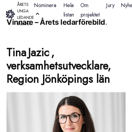
Hoppa
ÅRETS
Nominera
Hela
Om
Jury
Nyhe
Kategoriarkiv:
UNGA
listan
projektet
till
LEDANDE
Vinnare – Årets ledarförebild
KVINNA
innehåll
Tina Jazic ,
verksamhetsutvecklare,
Region Jönköpings län