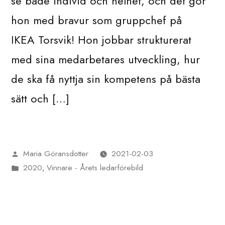
se både individ och helhet, och det gör
hon med bravur som gruppchef på
IKEA Torsvik! Hon jobbar strukturerat
med sina medarbetares utveckling, hur
de ska få nyttja sin kompetens på bästa
sätt och […]
Maria Göransdotter
2021-02-03
Publicerat
2020
Vinnare - Årets ledarförebild
av
Publicerat
,
i