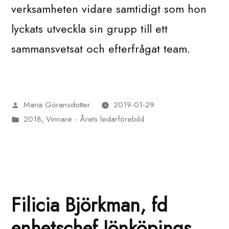
verksamheten vidare samtidigt som hon
lyckats utveckla sin grupp till ett
sammansvetsat och efterfrågat team.
Maria Göransdotter
2019-01-29
Publicerat
2018
Vinnare - Årets ledarförebild
av
Publicerat
,
i
Filicia Björkman, fd
enhetschef Jönköpings