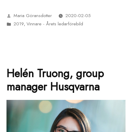
Maria Göransdotter
2020-02-05
Publicerat
2019
Vinnare - Årets ledarförebild
av
Publicerat
,
i
Helén Truong, group
manager Husqvarna