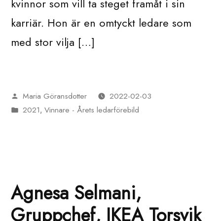
kvinnor som vill ta steget framåt i sin
karriär. Hon är en omtyckt ledare som
med stor vilja […]
Maria Göransdotter
2022-02-03
Publicerat
2021
Vinnare - Årets ledarförebild
av
Publicerat
,
i
Agnesa Selmani,
Gruppchef, IKEA Torsvik