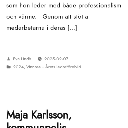
som hon leder med både professionalism
och värme. Genom att stötta
medarbetarna i deras […]
Eva Lindh
2025-02-07
Publicerat
2024
Vinnare - Årets ledarförebild
av
Publicerat
,
i
Maja Karlsson,
kommunpolis,