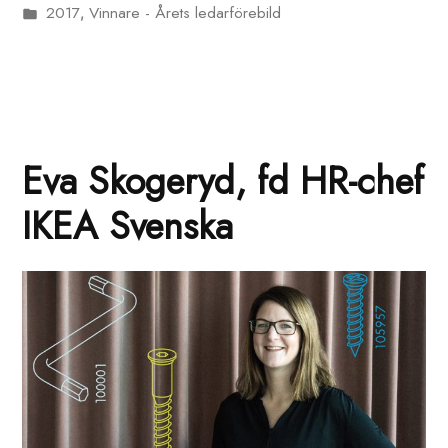
2017
Vinnare - Årets ledarförebild
av
Publicerat
,
i
Eva Skogeryd, fd HR-chef
IKEA Svenska