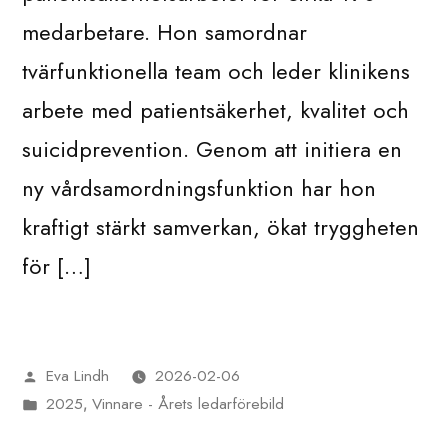
medarbetare. Hon samordnar
tvärfunktionella team och leder klinikens
arbete med patientsäkerhet, kvalitet och
suicidprevention. Genom att initiera en
ny vårdsamordningsfunktion har hon
kraftigt stärkt samverkan, ökat tryggheten
för […]
Eva Lindh
2026-02-06
Publicerat
2025
Vinnare - Årets ledarförebild
av
Publicerat
,
i