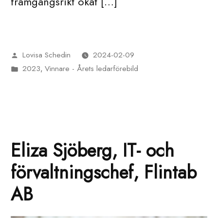
framgångsrikt ökat […]
Lovisa Schedin
2024-02-09
Publicerat
2023
Vinnare - Årets ledarförebild
av
Publicerat
,
i
Eliza Sjöberg, IT- och
förvaltningschef, Flintab
AB