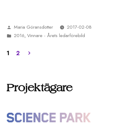
Maria Göransdotter
2017-02-08
Publicerat
2016
Vinnare - Årets ledarförebild
av
Publicerat
,
i
2
1
Sidnumrering
för
Projektägare
inlägg