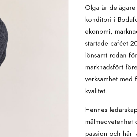
Olga är delägare
konditori i Bodaf
ekonomi, marknad
startade caféet 
lönsamt redan för
marknadsfört före
verksamhet med f
kvalitet.
Hennes ledarska
målmedvetenhet o
passion och hårt 