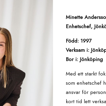
Minette Anderss
Enhetschef, Jön
Född: 1997
Verksam i: Jönkö
Bor i: Jönköping
Med ett starkt fo
som enhetschef 
ansvar för person
kort tid lett ve