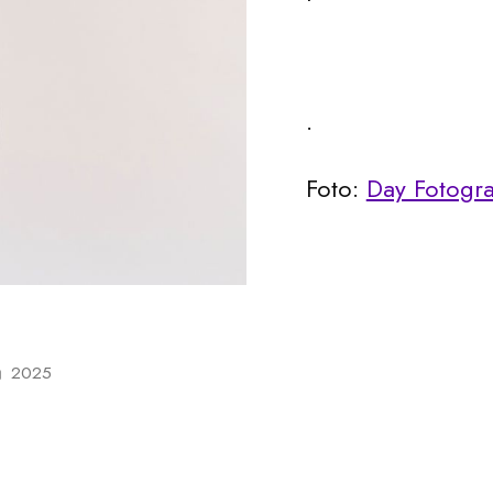
.
Foto:
Day Fotogra
2025
Publicerat
i