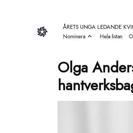
Hoppa
till
ÅRETS UNGA LEDANDE KV
innehåll
Nominera
Hela listan
O
Olga Anders
hantverksba